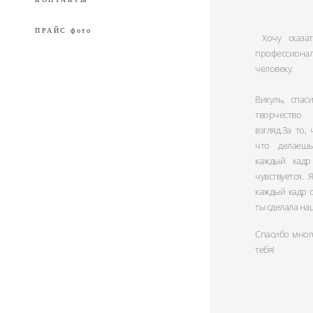
ПРАЙС фото
Хочу сказат
профессион
человеку.
Викуль, спас
творчество
взгляд.За то,
что делаеш
каждый кадр
чувствуется.
каждый кадр 
ты сделала на
Спасибо мног
тебя!