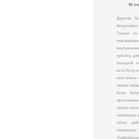
Юл
Дорогая В
безусловно
Только ты
подчер
внутрен
красоту, дл
большой т
есть! Хочу с
мне очень 
твоим перв
была безу
приглашен
целью поло
любимому д
легко раб
поможешь 
подбираеш