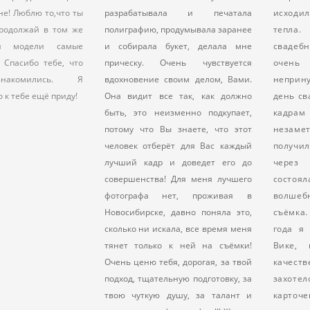
разрабатывала и печатала
исходил
не! Люблю то,что ты
полиграфию, продумывала заранее
тепла
родолжай в том же
и собирала букет, делала мне
свадеб
ои модели самые
прическу. Очень чувствуется
оче
) Спасибо тебе, что
вдохновение своим делом, Вами.
неприн
акомились. Я
Она видит все так, как должно
день св
 к тебе ещё приду!
быть, это неизменно подкупает,
кадра
потому что Вы знаете, что этот
незам
человек отберёт для Вас каждый
получи
лучший кадр и доведет его до
чере
совершенства! Для меня лучшего
состо
фотографа нет, проживая в
волше
Новосибирске, давно поняла это,
съёмка. 
сколько ни искала, все время меня
года я
тянет только к ней на съёмки!
Вике,
Очень ценю тебя, дорогая, за твой
качеств
подход, тщательную подготовку, за
захот
твою чуткую душу, за талант и
карт