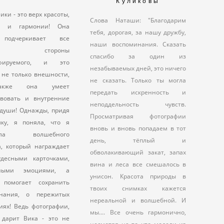
Куликовы
ики - это верх красоты,
Слова Наташи: "Благодарим
ки и гармонии! Она
тебя, дорогая, за нашу дружбу,
подчеркивает все
наши воспоминания. Сказать
шие стороны
спасибо за один из
афируемого, и это
незабываемых дней, это ничего
 не только внешности,
не сказать. Только ты могла
акже она умеет
передать искренность и
твовать и внутренние
неподдельность чувств.
 души! Однажды, придя
Просматривая фотографии
ку, я поняла, что я
вновь и вновь попадаем в тот
рела волшебного
день, тёплый и
а, который награждает
обволакивающий закат, запах
десными карточками,
вина и леса все смешалось в
сными эмоциями, а
унисон. Красота природы в
 помогает сохранить
твоих снимках кажется
инания, о пережитых
нереальной и волшебной. И
иях! Ведь фотографии,
мы.... Все очень гармонично,
 дарит Вика - это не