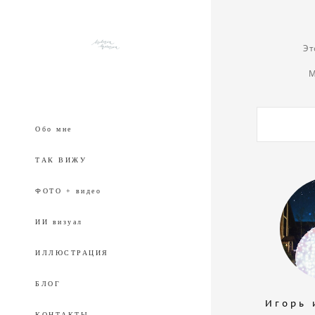
Эт
М
Обо мне
ТАК ВИЖУ
ФОТО + видео
ИИ визуал
ИЛЛЮСТРАЦИЯ
БЛОГ
И г о р ь 
КОНТАКТЫ