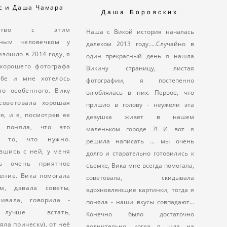
с и Даша Чамара
Даша Боровских
омство с этим
Наша с Викой история началась
сным человечком у
далеком 2013 году.....Случайно в
изошло в 2014 году, я
один прекрасный день я нашла
 хорошего фотографа
Викину страницу, листая
ьбе и мне хотелось
фотографии, я постепенно
то особенного. Вику
влюблялась в них. Первое, что
советовала хорошая
пришло в голову - неужели эта
я, и я, посмотрев ее
девушка живет в нашем
, поняла, что это
маленьком городе ?! И вот я
о то, что нужно.
решила написать ... мы очень
вшись с ней, у меня
долго и старательно готовились к
сь очень приятное
съемке, Вика мне всегда помогала,
ение. Вика помогала
советовала, скидывала
м, давала советы,
вдохновляющие картинки, тогда я
живала, говорила -
поняла - наши вкусы совпадают...
лучше встать,
Конечно было достаточно
яла прическу), от неё
волнительно, когда я шла на