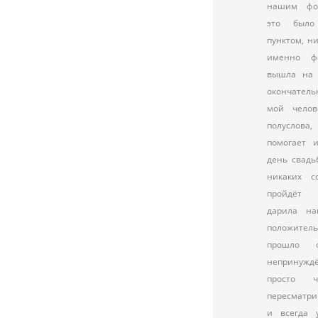
нашим фот
это был
пунктом, ни
именно фо
вышла на 
окончательн
мой челов
полуслов
помогает 
день свадь
никаких с
пройдёт 
дарила на
положител
прошло 
непринуждё
просто
пересматри
и всегда 