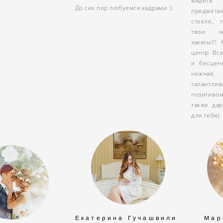
видеть 
До сих пор любуемся кадрами :)
предмета
стекле, 
твои не
закаты!!!
центр Вс
и бесцен
нежная,
талантли
позитивом
также да
для тебя)
Мар
Екатерина Гучашвили