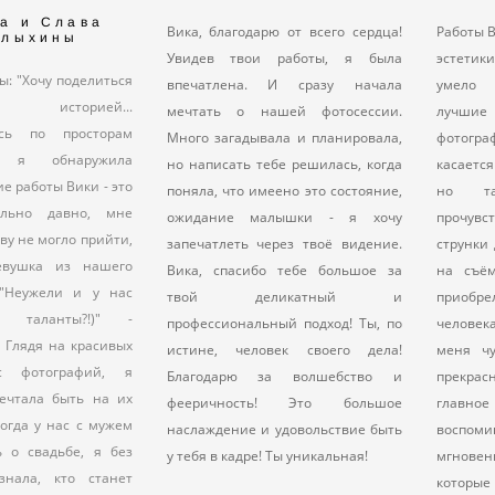
а и Слава
Работы В
Вика, благодарю от всего сердца!
лыхины
эстети
Увидев твои работы, я была
ы: "Хочу поделиться
умело 
впечатлена. И сразу начала
историей...
луч
мечтать о нашей фотосессии.
ясь по просторам
фотогр
Много загадывала и планировала,
а я обнаружила
касается
но написать тебе решилась, когда
е работы Вики - это
но т
поняла, что имеено это состояние,
льно давно, мне
прочувс
ожидание малышки - я хочу
ову не могло прийти,
струнки
запечатлеть через твоё видение.
евушка из нашего
на съём
Вика, спасибо тебе большое за
 "Неужели и у нас
приоб
твой деликатный и
ь таланты?!)" -
человек
профессиональный подход! Ты, по
. Глядя на красивых
меня чу
истине, человек своего дела!
с фотографий, я
прекра
Благодарю за волшебство и
ечтала быть на их
главное
фееричность! Это большое
 когда у нас с мужем
воспом
наслаждение и удовольствие быть
 о свадьбе, я без
мгновен
у тебя в кадре! Ты уникальная!
знала, кто станет
которые