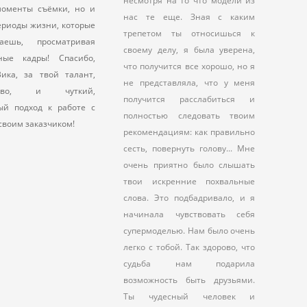
несмотря на то что модели из
моменты съёмки, но и
нас те еще. Зная с каким
ериоды жизни, которые
трепетом ты относишься к
наешь, просматривая
своему делу, я была уверена,
ные кадры! Спасибо,
что получится все хорошо, но я
ика, за твой талант,
не представляла, что у меня
ество, и чуткий,
получится расслабиться и
ый подход к работе с
полностью следовать твоим
своим заказчиком!
рекомендациям: как правильно
сесть, повернуть голову... Мне
очень приятно было слышать
твои искренние похвальные
слова. Это подбадривало, и я
начинала чувствовать себя
супермоделью. Нам было очень
легко с тобой. Так здорово, что
судьба нам подарила
возможность быть друзьями.
Ты чудесный человек и