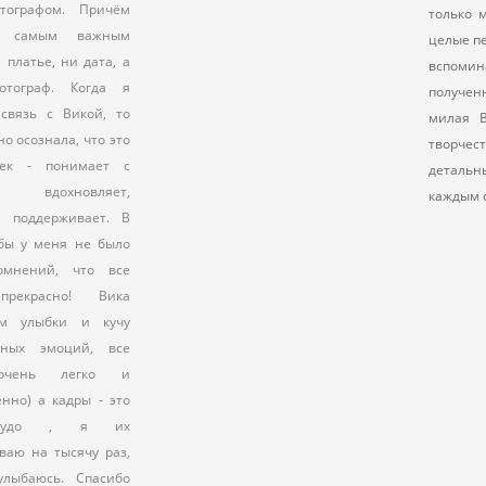
ографом. Причём
только 
о самым важным
целые п
 платье, ни дата, а
вспоми
тограф. Когда я
получен
связь с Викой, то
милая В
о осознала, что это
творч
ек - понимает с
детальн
а, вдохновляет,
каждым 
и поддерживает. В
бы у меня не было
омнений, что все
прекрасно! Вика
м улыбки и кучу
ьных эмоций, все
очень легко и
нно) а кадры - это
 чудо , я их
ваю на тысячу раз,
улыбаюсь. Спасибо