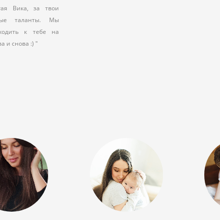
гая Вика, за твои
ные таланты. Мы
ходить к тебе на
 и снова :) "