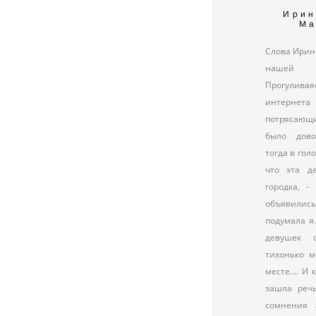
Ирин
Ма
Слова Ирин
нашей 
Прогулива
интернет
потрясающи
было дово
тогда в гол
что эта д
городка, -
объявилис
подумала я
девушек 
тихонько м
месте.... И
зашла речь
сомнения 