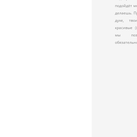
подойдёт м
делаешь. П
духе, тв
красивые :
мы позн
обязательно