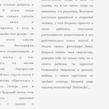
о столько доброты и
съемку, но я ни капли тогда не
. В итоге наша
пожалела, что решилась, Виктория
ная съёмка прошла
настолько душевный и открытый
нь легко и
человек, с ней безумно приятно и
ужденно, и хоть в
легко работать, стеснение
адьбы лил дождь - по
улетучивается моментально, а это
м этого совсем
действительно очень важно! Я
етно. Фотографии
Нашла своего фотографа! Вика,
лись потрясающие, а
безумно люблю твое творчество,
з месяц у нас
доверяю тебе не только себя, но и
ялась не менее
своего ребенка, ты чудесная!
бная портретная
Развивайся творчески и дальше,
И вот, спустя почти 3
любовь к твоим карточкам не
 вновь обратилась к
пройдет никогда. Безумна рада
 но теперь уже в
нашему знакомству! Люблю,Ви....
е будущей мамы, мне
елось красивых
очек с мужем и