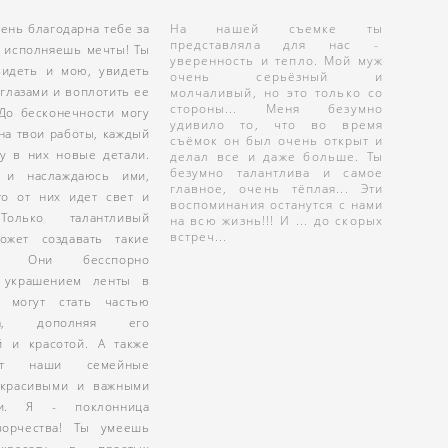
На нашей съемке ты
чень благодарна тебе за
представляла для нас -
ы исполняешь мечты! Ты
уверенность и тепло. Мой муж
видеть и мою, увидеть
очень серьёзный и
глазами и воплотить ее
молчаливый, но это только со
стороны... Меня безумно
 До бесконечности могу
удивило то, что во время
на твои работы, каждый
съёмок он был очень открыт и
жу в них новые детали.
делал все и даже больше. Ты
безумно талантлива и самое
 и наслаждаюсь ими,
главное, очень тёплая... Эти
то от них идет свет и
воспоминания останутся с нами
Только талантливый
на всю жизнь!!! И ... до скорых
встреч...
ожет создавать такие
ы. Они бесспорно
 украшением ленты в
х, могут стать частью
ера, дополняя его
й и красотой. А также
яют наши семейные
красивыми и важными
ми. Я - поклонница
ворчества! Ты умеешь