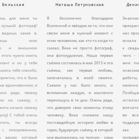
Наташа Летуновская
Дени
я Бельская
Я бесконечно благодарна
Знак
ика, для меня ты
Вселенной и звёздам за то, что они
прекра
 лучший фотограф!
свели меня в нужный момент с
нас про
 видишь какая я,
этим человеком, как кто-то когда-то
искала
киваешь мою
сказал, Вика не просто фотограф,
к свад
нюю и внешнюю
она фотохудожник. Наша первая
чего - 
я этого нужно иметь
съёмка состоялась в мае 2013 и эта
мне по
алант и он у тебя
съёмка, как первая любовь,
знакома
казать тебе спасибо,
запечаталась в моей памяти.
работы
приятно, что я была
Съемок у нас было много, и
именн
ым вдохновением, я
вспоминая каждую, я мысленно
Пообща
мно рада, твоему
переношусь в те дни. Очень рада,
остало
ию на съемку, с
что доверяю свои моменты этому
впечатл
жить начало своему
человеку. Вика снимала нашу
во все
елу) С тобой очень
постсвадебную историю любви в
поддер
отать, ты всегда
горах, будуарную съёмку, в которой
как 
с позированием,
она выложилась на полную - сама
поправл
ь ракурс который