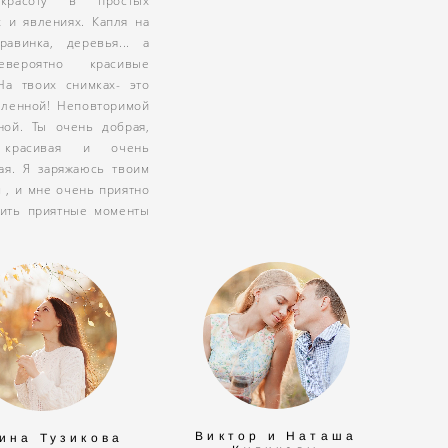
красоту в простых
х и явлениях. Капля на
травинка, деревья... а
вероятно красивые
 На твоих снимках- это
еленной! Неповторимой
ной. Ты очень добрая,
 красивая и очень
вая. Я заряжаюсь твоим
 , и мне очень приятно
рить приятные моменты
Виктор и Наташа
ина Тузикова