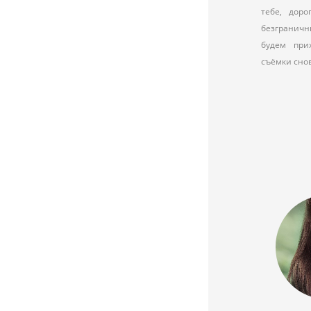
тебе, доро
безгранич
будем при
съёмки снова