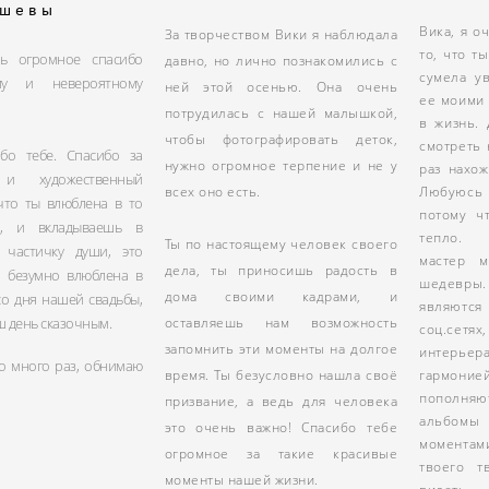
ш е в ы
Вика, я о
За творчеством Вики я наблюдала
то, что т
ь огромное спасибо
давно, но лично познакомились с
сумела у
алу и невероятному
ней этой осенью. Она очень
ее моими 
потрудилась с нашей малышкой,
в жизнь.
чтобы фотографировать деток,
смотреть 
ибо тебе. Спасибо за
нужно огромное терпение и не у
раз нахо
 и художественный
Любуюсь
всех оно есть.
 что ты влюблена в то
потому ч
ь, и вкладываешь в
тепло. 
Ты по настоящему человек своего
 частичку души, это
мастер м
дела, ты приносишь радость в
 Я безумно влюблена в
шедевр
дома своими кадрами, и
со дня нашей свадьбы,
являются
ш день сказочным.
оставляешь нам возможность
соц.сетя
запомнить эти моменты на долгое
интерь
о много раз, обнимаю
гармоние
время. Ты безусловно нашла своё
пополн
призвание, а ведь для человека
альбомы 
это очень важно! Спасибо тебе
момента
огромное за такие красивые
твоего т
моменты нашей жизни.